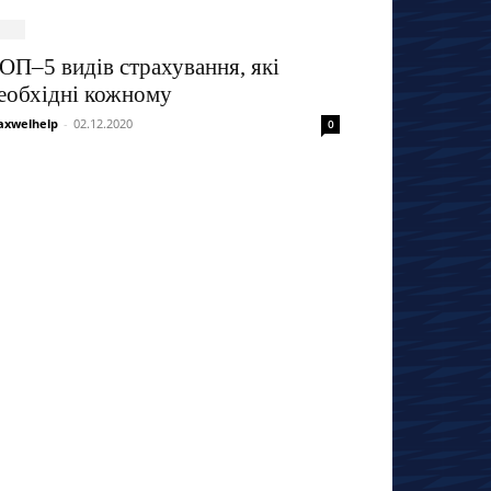
ОП–5 видів страхування, які
еобхідні кожному
xwelhelp
-
02.12.2020
0