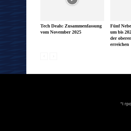
Tech Deals: Zusammenfassung
Fünf Nebe
vom November 2025
um bis 20
der oberen
erreichen
"І гр