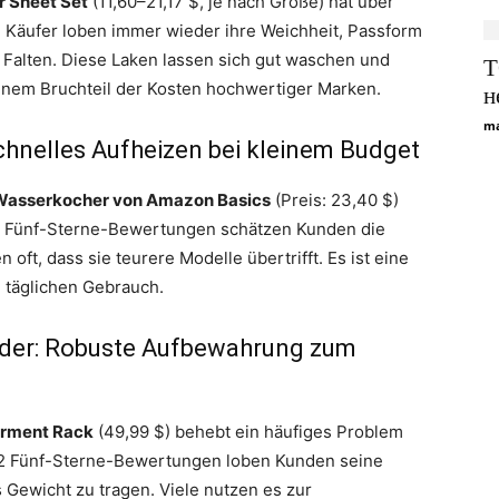
r Sheet Set
(11,60–21,17 $, je nach Größe) hat über
 Käufer loben immer wieder ihre Weichheit, Passform
 Falten. Diese Laken lassen sich gut waschen und
Т
inem Bruchteil der Kosten hochwertiger Marken.
н
ma
chnelles Aufheizen bei kleinem Budget
Wasserkocher von Amazon Basics
(Preis: 23,40 $)
832 Fünf-Sterne-Bewertungen schätzen Kunden die
oft, dass sie teurere Modelle übertrifft. Es ist eine
n täglichen Gebrauch.
änder: Robuste Aufbewahrung zum
arment Rack
(49,99 $) behebt ein häufiges Problem
t 882 Fünf-Sterne-Bewertungen loben Kunden seine
 Gewicht zu tragen. Viele nutzen es zur