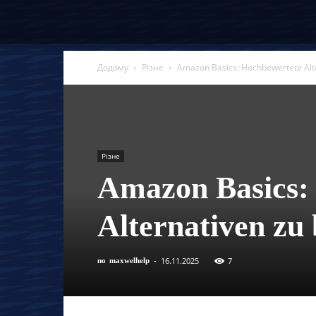
Додому
Різне
Amazon Basics: Hochbewertete Alt
Різне
Amazon Basics:
Alternativen z
16.11.2025
7
по
maxwelhelp
-