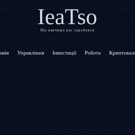
IeaTso
Ми навчимо вас заробляти
омія
Управління
Інвестиції
Робота
Криптовал