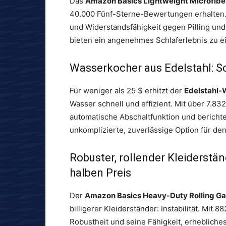
Das
Amazon Basics Lightweight Microfibe
40.000 Fünf-Sterne-Bewertungen erhalten.
und Widerstandsfähigkeit gegen Pilling und
bieten ein angenehmes Schlaferlebnis zu e
Wasserkocher aus Edelstahl: S
Für weniger als 25 $ erhitzt der
Edelstahl-
Wasser schnell und effizient. Mit über 7.
automatische Abschaltfunktion und berichten 
unkomplizierte, zuverlässige Option für de
Robuster, rollender Kleiderst
halben Preis
Der
Amazon Basics Heavy-Duty Rolling G
billigerer Kleiderständer: Instabilität. Mi
Robustheit und seine Fähigkeit, erhebliches