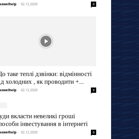
xwelhelp
-
02.12.2020
0
о таке теплі дзвінки: відмінності
ід холодних , як проводити +...
xwelhelp
-
02.12.2020
0
уди вкласти невеликі гроші
пособи інвестування в інтернеті
xwelhelp
-
02.12.2020
0