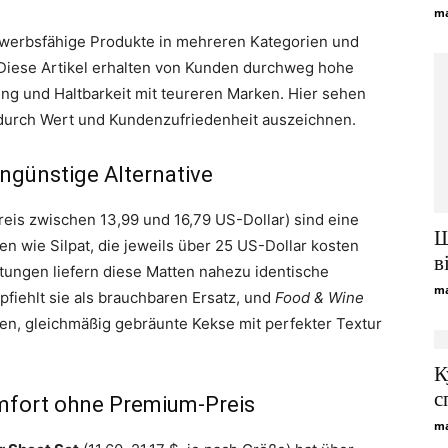
ma
werbsfähige Produkte in mehreren Kategorien und
s. Diese Artikel erhalten von Kunden durchweg hohe
ng und Haltbarkeit mit teureren Marken. Hier sehen
 durch Wert und Kundenzufriedenheit auszeichnen.
ngünstige Alternative
reis zwischen 13,99 und 16,79 US-Dollar) sind eine
Щ
 wie Silpat, die jeweils über 25 US-Dollar kosten
в
ungen liefern diese Matten nahezu identische
ma
fiehlt sie als brauchbaren Ersatz, und
Food & Wine
ben, gleichmäßig gebräunte Kekse mit perfekter Textur
К
с
mfort ohne Premium-Preis
ma