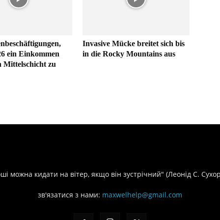
nbeschäftigungen,
Invasive Mücke breitet sich bis
26 ein Einkommen
in die Rocky Mountains aus
 Mittelschicht zu
оші можна кидати на вітер, якщо він зустрічний" (Леонід С. Сухо
зв'язатися з нами:
maxwelhelp@gmail.com