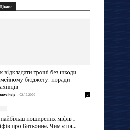
Цікаве
к відкладати гроші без шкоди
імейному бюджету: поради
ахівців
xwelhelp
-
02.12.2020
0
 найбільш поширених міфів і
іфів про Биткоине. Чим є ця...