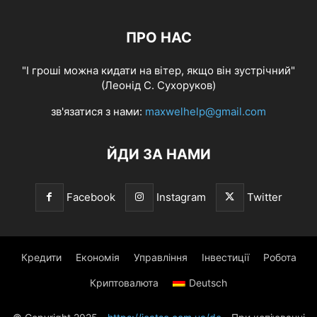
ПРО НАС
"І гроші можна кидати на вітер, якщо він зустрічний"
(Леонід С. Сухоруков)
зв'язатися з нами:
maxwelhelp@gmail.com
ЙДИ ЗА НАМИ
Facebook
Instagram
Twitter
Кредити
Економія
Управління
Інвестиції
Робота
Криптовалюта
Deutsch