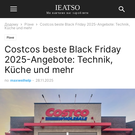
IEATSO
Ми навчимо вас заробляти
Додому
Різне
Costcos beste Black Friday 2025-Angebote: Technik,
Küche und mehr
Різне
Costcos beste Black Friday
2025-Angebote: Technik,
Küche und mehr
по
maxwelhelp
-
28.11.2025