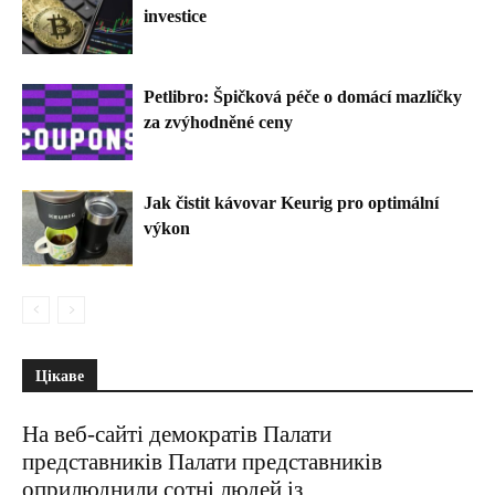
investice
Petlibro: Špičková péče o domácí mazlíčky
za zvýhodněné ceny
Jak čistit kávovar Keurig pro optimální
výkon
Цікаве
На веб-сайті демократів Палати
представників Палати представників
оприлюднили сотні людей із...