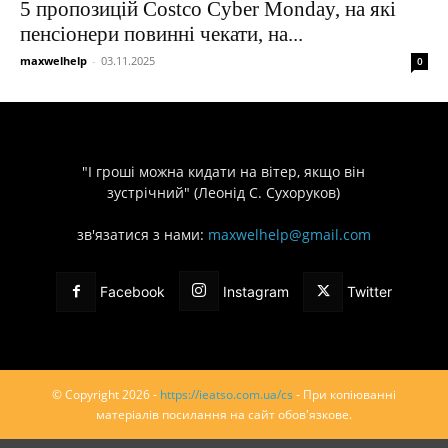
5 пропозицій Costco Cyber ​​​​Monday, на які
пенсіонери повинні чекати, на...
maxwelhelp
-
03.11.2025
0
"І гроші можна кидати на вітер, якщо він
зустрічний" (Леонід С. Сухоруков)
зв'язатися з нами:
maxwelhelp@gmail.com
Facebook
Instagram
Twitter
© Copyright 2026 -
https://ieatso.com.ua/cs
- При копіюванні
матеріалів посилання на сайт обов'язкове.