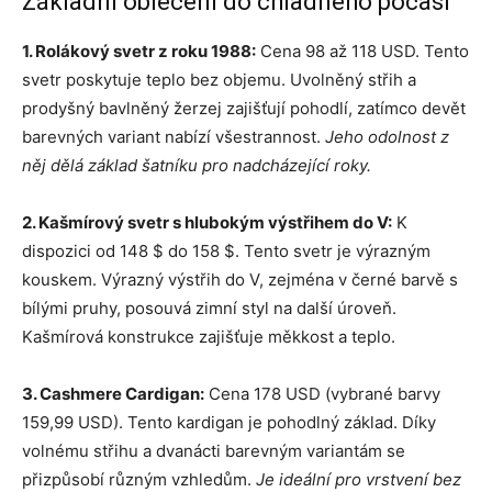
Základní oblečení do chladného počasí
1. Rolákový svetr z roku 1988:
Cena 98 až 118 USD. Tento
svetr poskytuje teplo bez objemu. Uvolněný střih a
prodyšný bavlněný žerzej zajišťují pohodlí, zatímco devět
barevných variant nabízí všestrannost.
Jeho odolnost z
něj dělá základ šatníku pro nadcházející roky.
2. Kašmírový svetr s hlubokým výstřihem do V:
K
dispozici od 148 $ do 158 $. Tento svetr je výrazným
kouskem. Výrazný výstřih do V, zejména v černé barvě s
bílými pruhy, posouvá zimní styl na další úroveň.
Kašmírová konstrukce zajišťuje měkkost a teplo.
3. Cashmere Cardigan:
Cena 178 USD (vybrané barvy
159,99 USD). Tento kardigan je pohodlný základ. Díky
volnému střihu a dvanácti barevným variantám se
přizpůsobí různým vzhledům.
Je ideální pro vrstvení bez