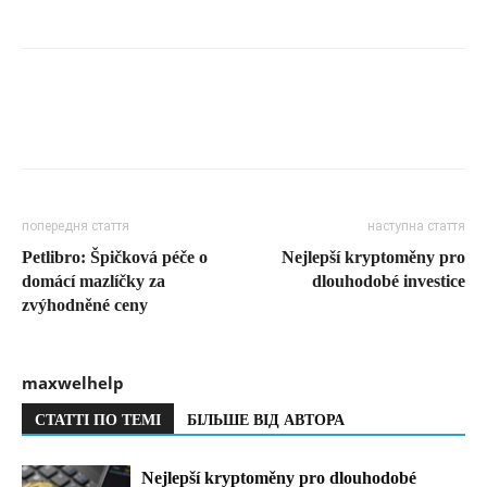
попередня стаття
наступна стаття
Petlibro: Špičková péče o
Nejlepší kryptoměny pro
domácí mazlíčky za
dlouhodobé investice
zvýhodněné ceny
maxwelhelp
СТАТТІ ПО ТЕМІ
БІЛЬШЕ ВІД АВТОРА
Nejlepší kryptoměny pro dlouhodobé