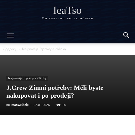
IeaTso
Ми навчимо вас заробляти
Додому
Nejnovější zprávy a články
Nejnovější zprávy a články
J.Crew Zimní potřeby: Měli byste
nakupovat i po prodeji?
22.01.2026
14
по
maxwelhelp
-