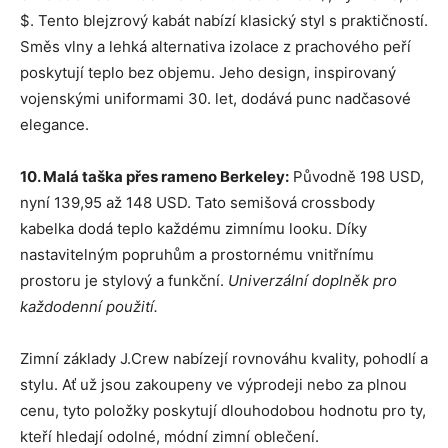
$. Tento blejzrový kabát nabízí klasický styl s praktičností.
Směs vlny a lehká alternativa izolace z prachového peří
poskytují teplo bez objemu. Jeho design, inspirovaný
vojenskými uniformami 30. let, dodává punc nadčasové
elegance.
10. Malá taška přes rameno Berkeley:
Původně 198 USD,
nyní 139,95 až 148 USD. Tato semišová crossbody
kabelka dodá teplo každému zimnímu looku. Díky
nastavitelným popruhům a prostornému vnitřnímu
prostoru je stylový a funkční.
Univerzální doplněk pro
každodenní použití.
Zimní základy J.Crew nabízejí rovnováhu kvality, pohodlí a
stylu. Ať už jsou zakoupeny ve výprodeji nebo za plnou
cenu, tyto položky poskytují dlouhodobou hodnotu pro ty,
kteří hledají odolné, módní zimní oblečení.