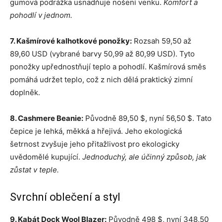
gumová podrážka usnadňuje nošení venku.
Komfort a
pohodlí v jednom.
7. Kašmírové kalhotkové ponožky:
Rozsah 59,50 až
89,60 USD (vybrané barvy 50,99 až 80,99 USD). Tyto
ponožky upřednostňují teplo a pohodlí. Kašmírová směs
pomáhá udržet teplo, což z nich dělá praktický zimní
doplněk.
8. Cashmere Beanie:
Původně 89,50 $, nyní 56,50 $. Tato
čepice je lehká, měkká a hřejivá. Jeho ekologická
šetrnost zvyšuje jeho přitažlivost pro ekologicky
uvědomělé kupující.
Jednoduchý, ale účinný způsob, jak
zůstat v teple.
Svrchní oblečení a styl
9. Kabát Dock Wool Blazer:
Původně 498 $, nyní 348,50