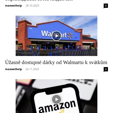
maxwelhelp
-
28.10.2025
0
Úžasně dostupné dárky od Walmartu k svátkům
maxwelhelp
-
24.11.2025
0