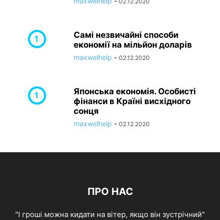
maxwelhelp
-
02.12.2020
Самі незвичайні способи
економії на мільйон доларів
maxwelhelp
-
02.12.2020
Японська економія. Особисті
фінанси в Країні висхідного
сонця
maxwelhelp
-
02.12.2020
ПРО НАС
"І гроші можна кидати на вітер, якщо він зустрічний"