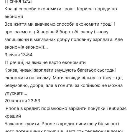
11 січня
12:21
Кращі способи економити гроші. Корисні поради по
економії
Все життя ми вивчаємо способи економити гроші і
програємо в цій нерівній боротьбі, знову і знову
залишаючи в магазинах добру половину зарплати. Але
економія економії…
3 січня
13:54
11 речей, на яких не варто економити
Криза, низькі зарплати змушують багатьох сьогодні
економити на всьому. Мати завжди вільну готівку – це,
безумовно, добре, але в гонитві за копійкою не можна
упускати…
20 жовтня
23:53
iPhone в кредит: порівнюємо варіанти покупки і вибирає
кращий
Бажання купити iPhone в кредит виникає у більшості
його потенційних покупців. Вартість телефону відомої