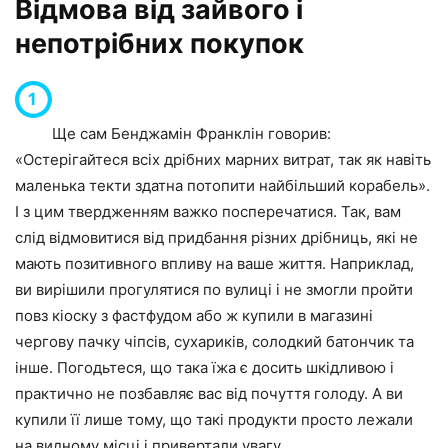
Відмова від зайвого і
непотрібних покупок
Ще сам Бенджамін Франклін говорив:
«Остерігайтеся всіх дрібних марних витрат, так як навіть
маленька текти здатна потопити найбільший корабель».
І з цим твердженням важко посперечатися. Так, вам
слід відмовитися від придбання різних дрібниць, які не
мають позитивного впливу на ваше життя. Наприклад,
ви вирішили прогулятися по вулиці і не змогли пройти
повз кіоску з фастфудом або ж купили в магазині
чергову пачку чіпсів, сухариків, солодкий батончик та
інше. Погодьтеся, що така їжа є досить шкідливою і
практично не позбавляє вас від почуття голоду. А ви
купили її лише тому, що такі продукти просто лежали
на видному місці і привертали увагу.