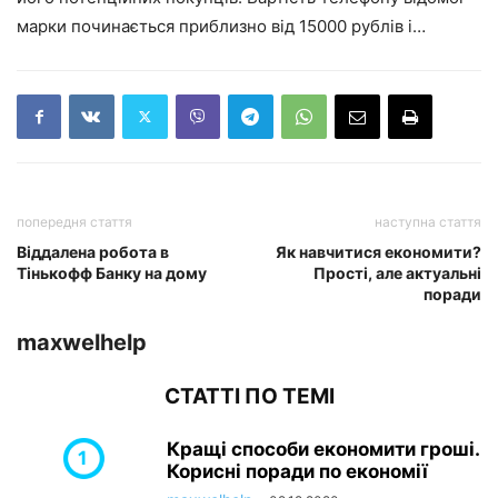
марки починається приблизно від 15000 рублів і…
попередня стаття
наступна стаття
Віддалена робота в
Як навчитися економити?
Тінькофф Банку на дому
Прості, але актуальні
поради
maxwelhelp
СТАТТІ ПО ТЕМІ
Кращі способи економити гроші.
Корисні поради по економії