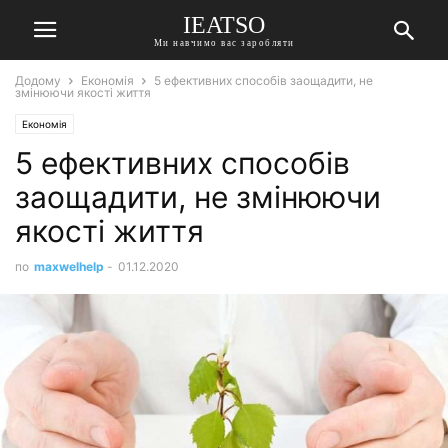
IEATSO
Ми навчимо вас заробляти
Додому
Економія
5 ефективних способів заощадити, не
змінюючи якості життя
Економія
5 ефективних способів
заощадити, не змінюючи
якості життя
по
maxwelhelp
-
01.12.2020