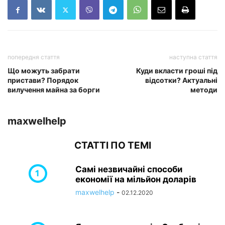
попередня стаття
наступна стаття
Що можуть забрати
Куди вкласти гроші під
пристави? Порядок
відсотки? Актуальні
вилучення майна за борги
методи
maxwelhelp
СТАТТІ ПО ТЕМІ
Самі незвичайні способи
економії на мільйон доларів
maxwelhelp
-
02.12.2020