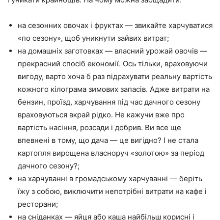
на сезонних овочах і фруктах — звикайте харчуватися
«по сезону», щоб уникнути зайвих витрат;
на домашніх заготовках — власний урожай овочів —
прекрасний спосіб економії. Ось тільки, враховуючи
вигоду, варто хоча б раз підрахувати реальну вартість
кожного кілограма зимових запасів. Адже витрати на
бензин, проїзд, харчування під час дачного сезону
враховуються вкрай рідко. Не кажучи вже про
вартість насіння, розсади і добрив. Ви все ще
впевнені в тому, що дача — це вигідно? І не стала
картопля вирощена власноруч «золотою» за період
дачного сезону?;
на харчуванні в громадському харчуванні — беріть
їжу з собою, виключити непотрібні витрати на кафе і
ресторани;
на сніданках — яйця або каша найбільш корисні і