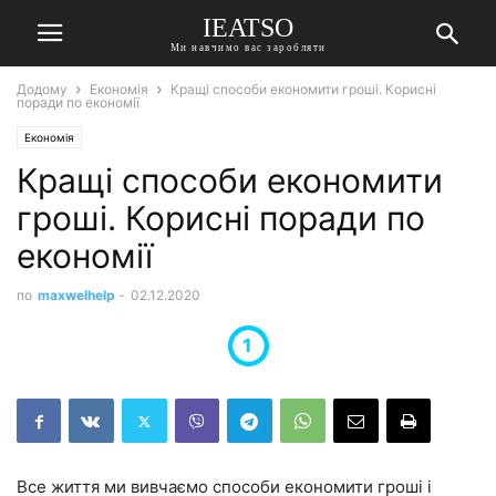
IEATSO
Ми навчимо вас заробляти
Додому
Економія
Кращі способи економити гроші. Корисні
поради по економії
Економія
Кращі способи економити
гроші. Корисні поради по
економії
по
maxwelhelp
-
02.12.2020
Все життя ми вивчаємо способи економити гроші і