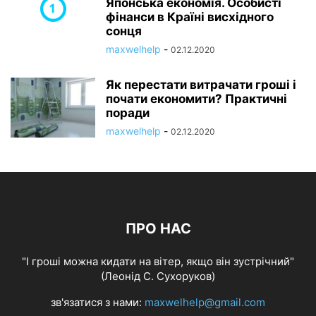
Японська економія. Особисті
фінанси в Країні висхідного
сонця
maxwelhelp
-
02.12.2020
Як перестати витрачати гроші і
почати економити? Практичні
поради
maxwelhelp
-
02.12.2020
ПРО НАС
"І гроші можна кидати на вітер, якщо він зустрічний"
(Леонід С. Сухоруков)
зв'язатися з нами:
maxwelhelp@gmail.com