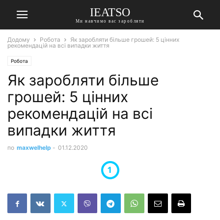
IEATSO
Ми навчимо вас заробляти
Додому
Робота
Як заробляти більше грошей: 5 цінних
рекомендацій на всі випадки життя
Робота
Як заробляти більше
грошей: 5 цінних
рекомендацій на всі
випадки життя
по
maxwelhelp
-
01.12.2020