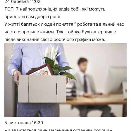
24 березня
11:02
ТОП–7 найпопулярніших видів хобі, які можуть
принести вам добрі гроші
У житті багатьох людей поняття ” робота та вільний час
часто є протилежними. Так, той же бухгалтер лише
після виконання свого робочого графіка може…
5 листопада
16:20
Чи вважається день звільнення останнім робочим