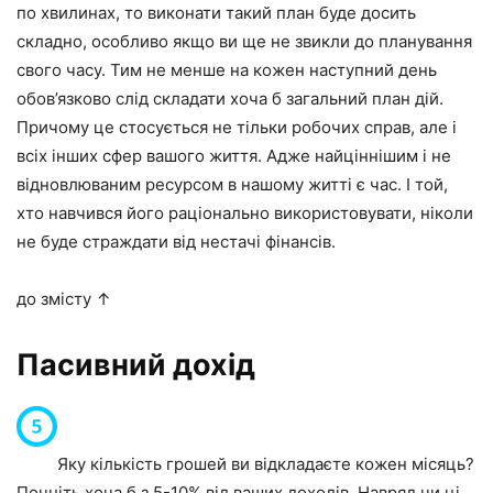
по хвилинах, то виконати такий план буде досить
складно, особливо якщо ви ще не звикли до планування
свого часу. Тим не менше на кожен наступний день
обов’язково слід складати хоча б загальний план дій.
Причому це стосується не тільки робочих справ, але і
всіх інших сфер вашого життя. Адже найціннішим і не
відновлюваним ресурсом в нашому житті є час. І той,
хто навчився його раціонально використовувати, ніколи
не буде страждати від нестачі фінансів.
до змісту ↑
Пасивний дохід
Яку кількість грошей ви відкладаєте кожен місяць?
Почніть хоча б з 5-10% від ваших доходів. Навряд чи ці