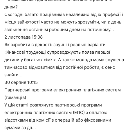
днем?
Сьогодні багато працівників незалежно від їх професії і
місця зайнятості часто не можуть зрозуміти, чи є день
звільнення останнім робочим днем на поточному…
2 листопада
15:08
Як заробити в декреті: зручні і реальні варіанти
Фінансові труднощі супроводжують поява першої
дитини у багатьох сім’ях. А так як молода мама змушена
тимчасово відмовитися від постійної роботи, є сенс
знайти…
30 серпня
10:15
Партнерські програми електронних платіжних систем
(гаманців)
У цій статті розглянуто партнерські програми
електронних платіжних систем (ЕПС) з оплатою
відсотками від комісії з операцій або фіксованими
сумами за дії…