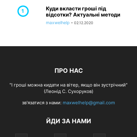
Куди вкласти гроші під
відсотки? Актуальні методи
maxwelhelp
-
02.12.2020
ПРО НАС
"І гроші можна кидати на вітер, якщо він зустрічний"
(Леонід С. Сухоруков)
зв'язатися з нами:
maxwelhelp@gmail.com
ЙДИ ЗА НАМИ