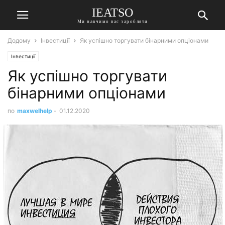
IEATSO
Ми навчимо вас заробляти
Додому
Інвестиції
Як успішно торгувати бінарними опціонами
Інвестиції
Як успішно торгувати
бінарними опціонами
по
maxwelhelp
-
01.12.2020