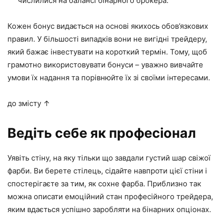
числилися на балансі бінарного брокера.
Кожен бонус видається на основі якихось обов’язкових
правил. У більшості випадків вони не вигідні трейдеру,
який бажає інвестувати на короткий термін. Тому, щоб
грамотно використовувати бонуси – уважно вивчайте
умови їх надання та порівнюйте їх зі своїми інтересами.
до змісту ↑
Ведіть себе як професіонал
Уявіть стіну, на яку тільки що завдали густий шар свіжої
фарби. Ви берете стілець, сідайте навпроти цієї стіни і
спостерігаєте за тим, як сохне фарба. Приблизно так
можна описати емоційний стан професійного трейдера,
яким вдається успішно заробляти на бінарних опціонах.