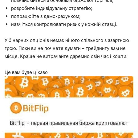
познайомитеся з основами біржової торгівлі;
розробите індивідуальну стратегію;
попрацюйте з демо-рахунком;
навчіться контролювати ризик у кожній ставці.
У бінарних опціонів немає нічого спільного з азартною
грою. Поки ви не почнете думати – трейдингу вам не
місце. Краще не витрачайте даремно свій час і кошти.
Це вам буде цікаво