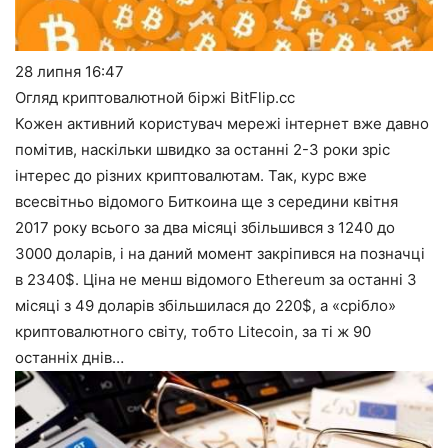
28 липня
16:47
Огляд криптовалютной біржі BitFlip.cc
Кожен активний користувач мережі інтернет вже давно
помітив, наскільки швидко за останні 2-3 роки зріс
інтерес до різних криптовалютам. Так, курс вже
всесвітньо відомого Биткоина ще з середини квітня
2017 року всього за два місяці збільшився з 1240 до
3000 доларів, і на даний момент закріпився на позначці
в 2340$. Ціна не менш відомого Ethereum за останні 3
місяці з 49 доларів збільшилася до 220$, а «срібло»
криптовалютного світу, тобто Litecoin, за ті ж 90
останніх днів…