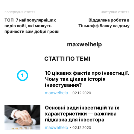
попередня стаття
наступна стаття
ТОП–7 найпопулярніших
Віддалена робота в
видів хобі, які можуть
Тінькофф Банку на дому
принести вам добрі гроші
maxwelhelp
СТАТТІ ПО ТЕМІ
10 цікавих фактів про інвестиції.
Чому так цікава історія
інвестування?
maxwelhelp
-
02.12.2020
Основні види інвестицій та їх
характеристики — важлива
підказка для інвестора
maxwelhelp
-
02.12.2020