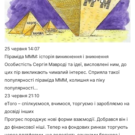
25 червня
14:07
Піраміда МММ: історія виникнення і зникнення
Особистість Сергія Мавроді та ідеї, висловлені ним, до
цих пір викликають чималий інтерес. Сприяла такої
популярності піраміда МММ, колишня на піку
популярності…
23 червня
21:10
eToro – спілкуємося, вчимося, торгуємо і заробляємо на
досвіді інших
Прогрес породжує нові форми взаємодії. Добрався він і
до фінансової ніші. Тепер на фондових ринках торгують
через платформи, що володіють ознаками брокера і…