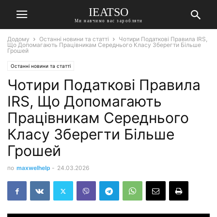
IEATSO
Ми навчимо вас заробляти
Додому
Останні новини та статті
Чотири Податкові Правила IRS,
Що Допомагають Працівникам Середнього Класу Зберегти Більше
Грошей
Останні новини та статті
Чотири Податкові Правила
IRS, Що Допомагають
Працівникам Середнього
Класу Зберегти Більше
Грошей
по
maxwelhelp
-
24.03.2026