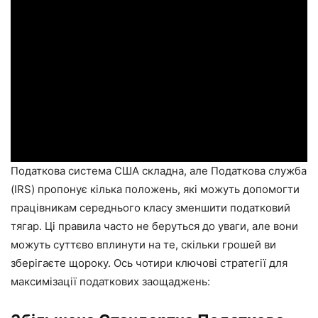
Податкова система США складна, але Податкова служба
(IRS) пропонує кілька положень, які можуть допомогти
працівникам середнього класу зменшити податковий
тягар. Ці правила часто не беруться до уваги, але вони
можуть суттєво вплинути на те, скільки грошей ви
зберігаєте щороку. Ось чотири ключові стратегії для
максимізації податкових заощаджень: