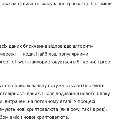
лючає можливість скасування транзакції без зміни
всіх даних блокчейна відповідає алгоритм
и мережі — ноди. Найбільш популярними
oof-of-work (використовується в біткоіни) і proof-
ачають обчислювальну потужність або блокують
остовірності даних. Після додавання нового блоку
 витрачені на поточному етапі. У процесі
ують нові криптовалюта (як в pow, так і в pos).
бом емісії нової криптовалюта.