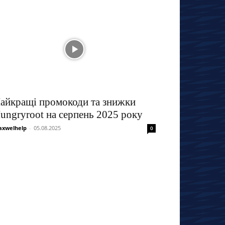
айкращі промокоди та знижки
ungryroot на серпень 2025 року
xwelhelp
-
05.08.2025
0