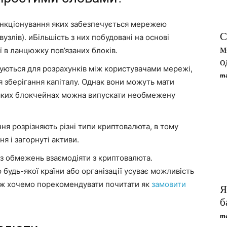
ункціонування яких забезпечується мережею
С
злів). иБільшість з них побудовані на основі
м
 в ланцюжку пов’язаних блоків.
о
уються для розрахунків між користувачами мережі,
ma
ля зберігання капіталу. Однак вони можуть мати
деяких блокчейнах можна випускати необмежену
ння розрізняють різні типи криптовалюта, в тому
ня і загорнуті активи.
з обмежень взаємодіяти з криптовалюта.
 будь-якої країни або організації усуває можливість
кож хочемо порекомендувати почитати як
замовити
Я
б
ma