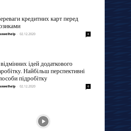
ереваги кредитних карт перед
озиками
xwelhelp
-
02.12.2020
0
 відмінних ідей додаткового
аробітку. Найбільш перспективні
пособи підробітку
xwelhelp
-
02.12.2020
0