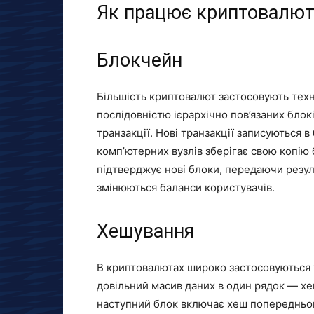
Як працює криптовалюта
Блокчейн
Більшість криптовалют застосовують техн
послідовністю ієрархічно пов’язаних блокі
транзакції. Нові транзакції записуються 
комп’ютерних вузлів зберігає свою копію 
підтверджує нові блоки, передаючи резуль
змінюються баланси користувачів.
Хешування
В криптовалютах широко застосовуються 
довільний масив даних в один рядок — хе
наступний блок включає хеш попередньог