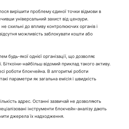
лося вирішити проблему єдиної точки відмови в
ечивши універсальний захист від цензури.
 не схильні до впливу контролюючих органів і
 відсутня можливість заблокувати кошти або
м будь-якої однієї організації, що дозволяє
ї. Біткоіни-найбільш відомий приклад такого активу.
есі роботи блокчейна. В алгоритмі роботи
акі параметри як загальна емісія і швидкість
лькість адрес. Останні зазвичай не дозволяють
пеціалізовані інструменти блокчейн-аналізу дають
ачити джерела їх надходження.