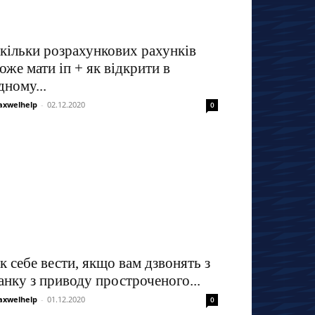
кільки розрахункових рахунків
оже мати іп + як відкрити в
дному...
xwelhelp
-
02.12.2020
0
к себе вести, якщо вам дзвонять з
анку з приводу простроченого...
xwelhelp
-
01.12.2020
0