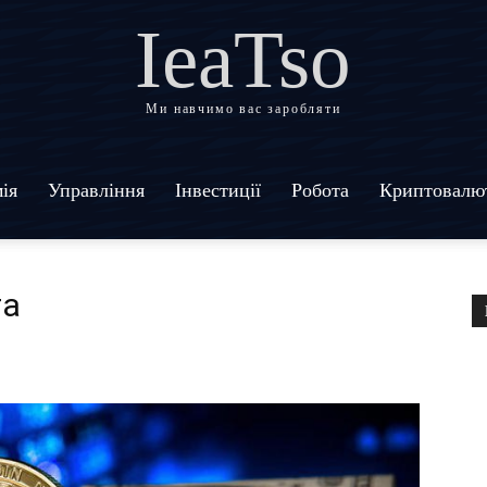
IeaTso
Ми навчимо вас заробляти
ія
Управління
Інвестиції
Робота
Криптовалю
та