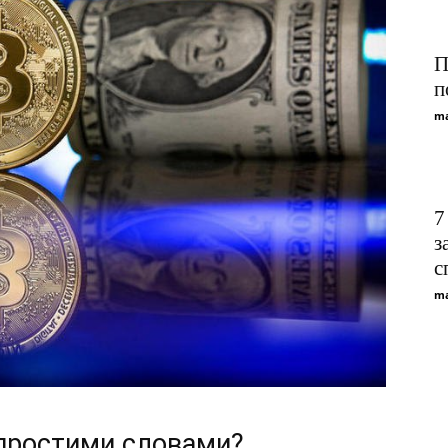
П
п
ma
7
з
с
ma
простими словами?