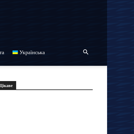
та
Українська
Цікаве