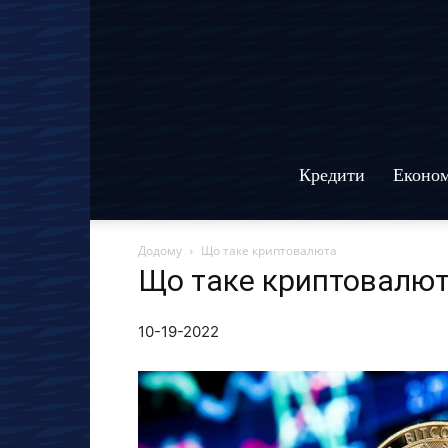
Кредити
Економ
Додому
Що таке криптовалюта
Що таке криптовалю
10-19-2022