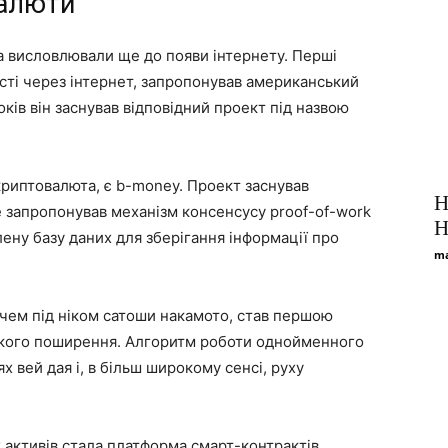
валюти
 висловлювали ще до появи інтернету. Перші
сті через інтернет, запропонував американський
оків він заснував відповідний проект під назвою
криптовалюта, є b-money. Проект заснував
Н
е запропонував механізм консенсусу proof-of-work
H
ілену базу даних для зберігання інформації про
ma
чем під ніком сатоши накамото, став першою
окого поширення. Алгоритм роботи однойменного
х вей дая і, в більш широкому сенсі, руху
 активів стала платформа смарт-контрактів