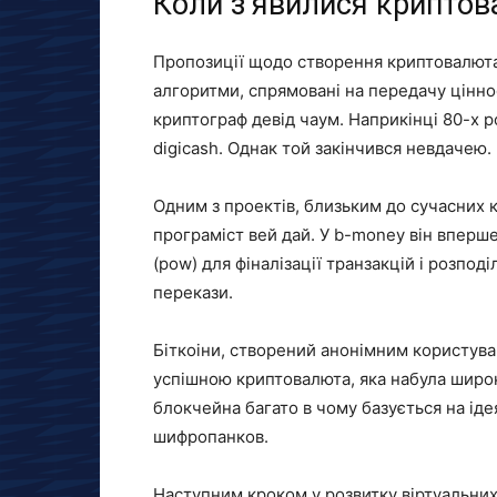
Коли з’явилися крипто
Пропозиції щодо створення криптовалюта
алгоритми, спрямовані на передачу цінно
криптограф девід чаум. Наприкінці 80-х р
digicash. Однак той закінчився невдачею.
Одним з проектів, близьким до сучасних 
програміст вей дай. У b-money він вперш
(pow) для фіналізації транзакцій і розпод
перекази.
Біткоіни, створений анонімним користува
успішною криптовалюта, яка набула шир
блокчейна багато в чому базується на ідея
шифропанков.
Наступним кроком у розвитку віртуальних