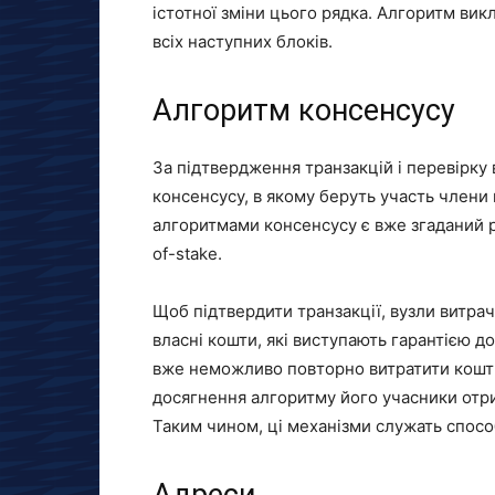
істотної зміни цього рядка. Алгоритм вик
всіх наступних блоків.
Алгоритм консенсусу
За підтвердження транзакцій і перевірку 
консенсусу, в якому беруть участь член
алгоритмами консенсусу є вже згаданий pr
of-stake.
Щоб підтвердити транзакції, вузли витр
власні кошти, які виступають гарантією д
вже неможливо повторно витратити кошти,
досягнення алгоритму його учасники отрим
Таким чином, ці механізми служать спосо
Адреси