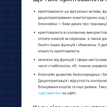
криптовалюти-це віртуальні активи, ф
децентралізованих комп’ютерних нод (ву
блокчейна — бази даних про транзакції
криптовалюта в основному використов
оплати комісій за перекази, а також д
безліч інших функцій і обмежень. У 
кількість криптовалюта.
залежно від функцій і сфери застосува
числі стейблкоіни, nft, токени управлін
блокчейн дозволяє безпосередньо і бе
Децентралізація і відсутність контролю
блокування коштів та інші ризики. Та
торговий бот
на сайті.