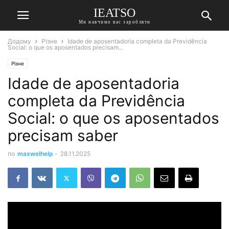
IEATSO
Ми навчимо вас заробляти
Додому
Різне
Idade de aposentadoria completa da Previdência
Social: o que os aposentados precisam...
Різне
Idade de aposentadoria
completa da Previdência
Social: o que os aposentados
precisam saber
по
maxwelhelp
-
28.11.2025