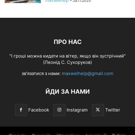
maxwelhelp
-
28.11.2025
ПРО НАС
"І гроші можна кидати на вітер, якщо він зустрічний"
(Леонід С. Сухоруков)
зв'язатися з нами:
maxwelhelp@gmail.com
ЙДИ ЗА НАМИ
Facebook
Instagram
Twitter