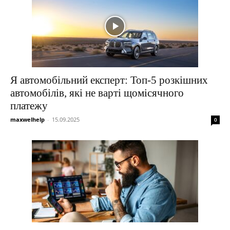
Я автомобільний експерт: Топ-5 розкішних
автомобілів, які не варті щомісячного
платежу
maxwelhelp
-
15.09.2025
0