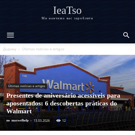
IeaTso
Ми навчимо вас заробляти
Додому
Últimas notícias e artigos
Últimas notícias e artigos
Presentes de aniversário acessíveis para
aposentados: 6 descobertas práticas do
Walmart
13.03.2026
12
по
maxwelhelp
-