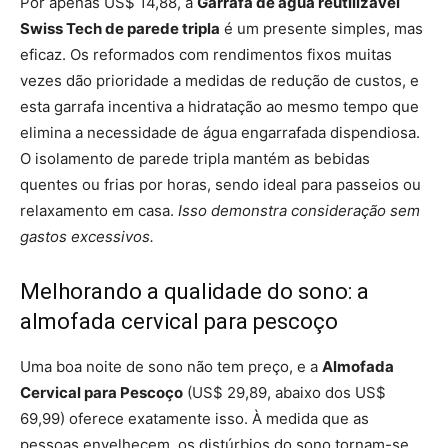
Por apenas US$ 14,88, a
Garrafa de água reutilizável
Swiss Tech de parede tripla
é um presente simples, mas
eficaz. Os reformados com rendimentos fixos muitas
vezes dão prioridade a medidas de redução de custos, e
esta garrafa incentiva a hidratação ao mesmo tempo que
elimina a necessidade de água engarrafada dispendiosa.
O isolamento de parede tripla mantém as bebidas
quentes ou frias por horas, sendo ideal para passeios ou
relaxamento em casa.
Isso demonstra consideração sem
gastos excessivos.
Melhorando a qualidade do sono: a
almofada cervical para pescoço
Uma boa noite de sono não tem preço, e a
Almofada
Cervical para Pescoço
(US$ 29,89, abaixo dos US$
69,99) oferece exatamente isso. À medida que as
pessoas envelhecem, os distúrbios do sono tornam-se