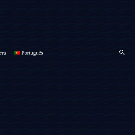
юта
Português