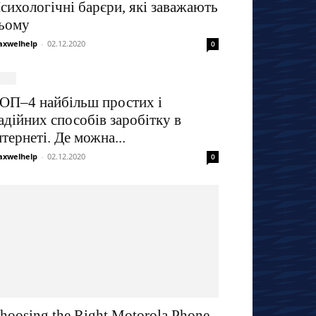
сихологічні барєри, які заважають
ьому
xwelhelp
-
02.12.2020
0
ОП–4 найбільш простих і
адійних способів заробітку в
нтернеті. Де можна...
xwelhelp
-
02.12.2020
0
hoosing the Right Motorola Phone