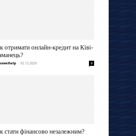
к отримати онлайн-кредит на Ківі-
аманець?
xwelhelp
-
02.12.2020
0
к стати фінансово незалежним?