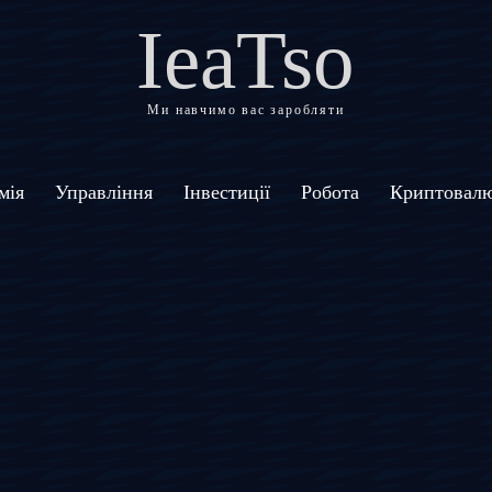
IeaTso
Ми навчимо вас заробляти
мія
Управління
Інвестиції
Робота
Криптовал