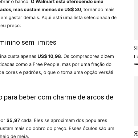
ebrar o banco.
O Walmart está oferecendo uma
icados, mas custam menos de US$ 30
, tornando mais
sem gastar demais. Aqui está uma lista selecionada de
eu preço:
eminino sem limites
Я
г
uina custa apenas
US$ 10,98
. Os compradores dizem
sticadas como a Free People, mas por uma fração do
ma
e cores e padrões, o que o torna uma opção versátil
po para beber com charme de arcos de
por
$5,97
cada. Eles se aproximam dos populares
custam mais do dobro do preço. Esses óculos são um
Я
cheio de meia.