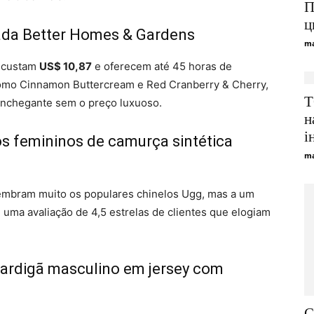
П
ц
ada Better Homes & Gardens
ma
t custam
US$ 10,87
e oferecem até 45 horas de
omo Cinnamon Buttercream e Red Cranberry & Cherry,
Т
nchegante sem o preço luxuoso.
н
і
s femininos de camurça sintética
ma
lembram muito os populares chinelos Ugg, mas a um
 uma avaliação de 4,5 estrelas de clientes que elogiam
 Cardigã masculino em jersey com
C