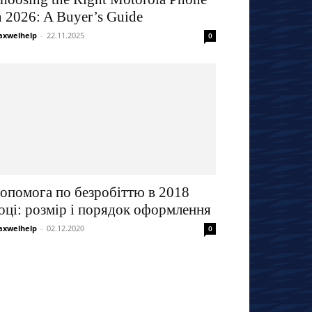
n 2026: A Buyer’s Guide
xwelhelp
-
22.11.2025
0
опомога по безробіттю в 2018
оці: розмір і порядок оформлення
xwelhelp
-
02.12.2020
0