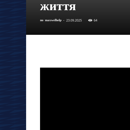
життя
23.09.2025
64
по
maxwelhelp
-