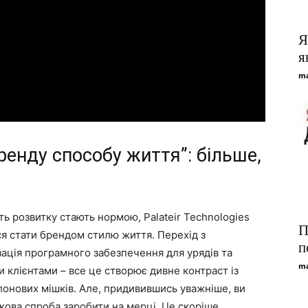
Я
я
ma
бренду способу життя”: більше,
ість розвитку стають нормою, Palateir Technologies
П
ся стати брендом стилю життя. Перехід з
п
зація програмного забезпечення для урядів та
ma
 клієнтами – все це створює дивне контраст із
лонових мішків. Але, придивившись уважніше, ви
кова спроба заробити на мерці. Це скоріше