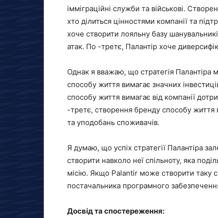
імміграційні служби та військові. Створе
хто ділиться цінностями компанії та підтри
хоче створити лояльну базу шанувальників
атак. По -третє, Палантір хоче диверсифі
Однак я вважаю, що стратегія Палантіра 
способу життя вимагає значних інвестиці
способу життя вимагає від компанії дотри
-третє, створення бренду способу життя в
та уподобань споживачів.
Я думаю, що успіх стратегії Палантіра за
створити навколо неї спільноту, яка поді
місію. Якщо Palantir може створити таку 
постачальника програмного забезпечення
Досвід та спостереження: