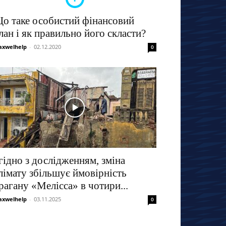
о таке особистий фінансовий
лан і як правильно його скласти?
xwelhelp
-
02.12.2020
0
гідно з дослідженням, зміна
лімату збільшує ймовірність
рагану «Мелісса» в чотири...
xwelhelp
-
03.11.2025
0