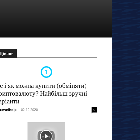
Цікаве
е і як можна купити (обміняти)
риптовалюту? Найбільш зручні
аріанти
xwelhelp
-
02.12.2020
0