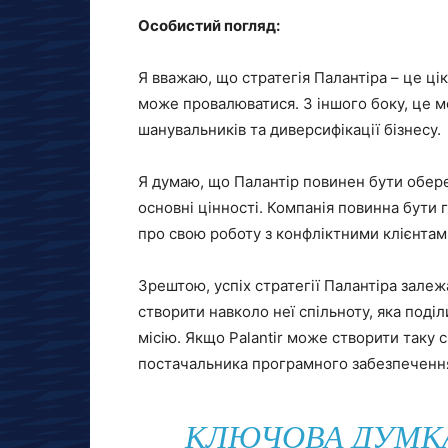
Особистий погляд:
Я вважаю, що стратегія Палантіра – це ці
може провалюватися. З іншого боку, це м
шанувальників та диверсифікації бізнесу.
Я думаю, що Палантір повинен бути обереж
основні цінності. Компанія повинна бути г
про свою роботу з конфліктними клієнтам
Зрештою, успіх стратегії Палантіра залеж
створити навколо неї спільноту, яка поді
місію. Якщо Palantir може створити таку 
постачальника програмного забезпечення 
КЛЮЧОВА ДУМКА