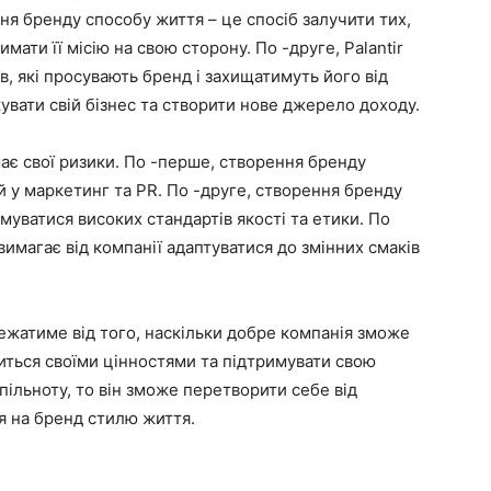
ння бренду способу життя – це спосіб залучити тих,
мати її місію на свою сторону. По -друге, Palantir
, які просувають бренд і захищатимуть його від
кувати свій бізнес та створити нове джерело доходу.
має свої ризики. По -перше, створення бренду
й у маркетинг та PR. По -друге, створення бренду
муватися високих стандартів якості та етики. По
имагає від компанії адаптуватися до змінних смаків
лежатиме від того, наскільки добре компанія зможе
литься своїми цінностями та підтримувати свою
спільноту, то він зможе перетворити себе від
 на бренд стилю життя.