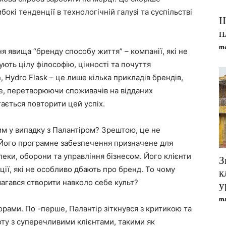
бокі тенденції в технологічній галузі та суспільстві
Щ
п
ma
я явища “бренду способу життя” – компанії, які не
ють цілу філософію, цінності та почуття
, Hydro Flask – це лише кілька прикладів брендів,
бе, перетворюючи споживачів на відданих
гається повторити цей успіх.
им у випадку з Палантіром? Зрештою, це не
. Його програмне забезпечення призначене для
еки, оборони та управління бізнесом. Його клієнти
З
ції, які не особливо дбають про бренд. То чому
к
магався створити навколо себе культ?
у
ma
орами. По -перше, Палантір зіткнувся з критикою та
ту з суперечливими клієнтами, такими як