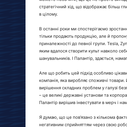
стратегічний хід, що відображає більш гли
в цілому.
В останні роки ми спостерігаємо зростанн
тільки продають продукцію, але й пропону
приналежності до певної групи. Tesla, Zyn
яким вдалося створити культ навколо се
шанувальників. І Палантір, здається, нама
Але що робить цей підхід особливо цікав
компанія, яка виробляє споживчі товари
вирішення складних проблем у галузі безп
– це великі державні установи та корпора
Палантір вирішив інвестувати в мерч і на
Я думаю, що це пов’язано з кількома факт
негативним сприйняттям через свою робо