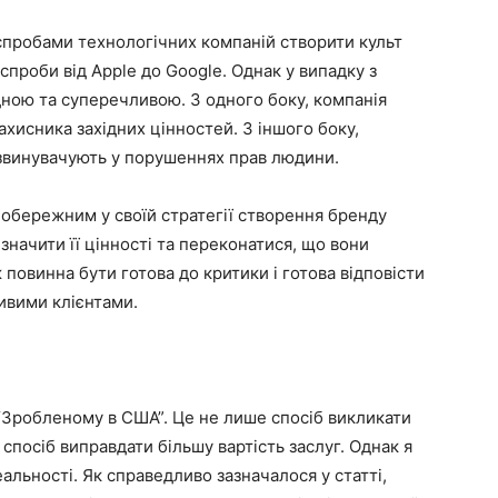
 спробами технологічних компаній створити культ
спроби від Apple до Google. Однак у випадку з
дною та суперечливою. З одного боку, компанія
ахисника західних цінностей. З іншого боку,
 звинувачують у порушеннях прав людини.
обережним у своїй стратегії створення бренду
значити її цінності та переконатися, що вони
ж повинна бути готова до критики і готова відповісти
ивими клієнтами.
“Зробленому в США”. Це не лише спосіб викликати
 спосіб виправдати більшу вартість заслуг. Однак я
альності. Як справедливо зазначалося у статті,