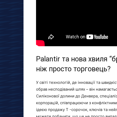
Palantir та нова хвиля “
ніж просто торговець?
У світі технологій, де інновації та швидк
обрав несподіваний шлях – він намагаєть
Силіконової долини до Денвера, спеціалі
корпорацій, співпрацюючи з конфліктними
ідеєю продажу T -сорочок, ключів та ней
можете побачити, що це не просто випад