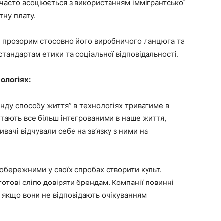
часто асоціюється з використанням іммігрантської
тну плату.
ш прозорим стосовно його виробничого ланцюга та
стандартам етики та соціальної відповідальності.
ологіях:
нду способу життя” в технологіях триватиме в
 стають все більш інтегрованими в наше життя,
вачі відчували себе на зв’язку з ними на
 обережними у своїх спробах створити культ.
отові сліпо довіряти брендам. Компанії повинні
т, якщо вони не відповідають очікуванням