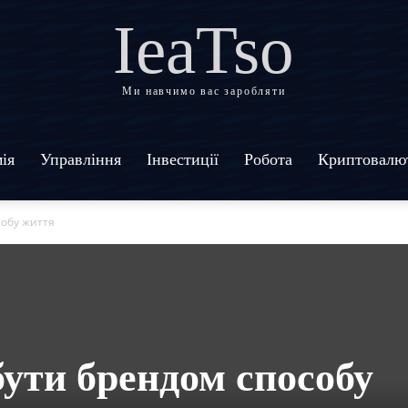
IeaTso
Ми навчимо вас заробляти
ія
Управління
Інвестиції
Робота
Криптовалю
собу життя
бути брендом способу