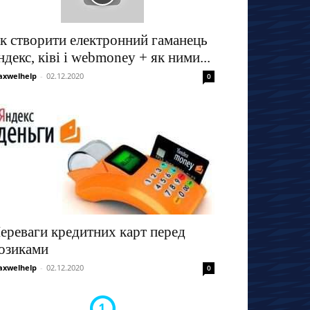
к створити електронний гаманець
ндекс, ківі і webmoney + як ними...
xwelhelp
-
02.12.2020
0
ереваги кредитних карт перед
озиками
xwelhelp
-
02.12.2020
0