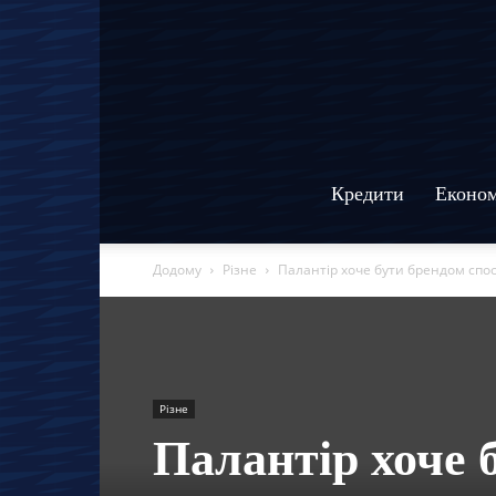
Кредити
Економ
Додому
Різне
Палантір хоче бути брендом спо
Різне
Палантір хоче 