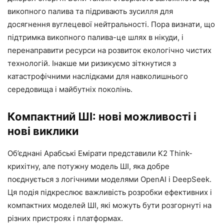
викопного палива та підривають зусилля для
досягнення вуглецевої нейтральності. Пора визнати, що
підтримка викопного палива-це шлях в нікуди, і
перенаправити ресурси на розвиток екологічно чистих
технологій. Інакше ми ризикуємо зіткнутися з
катастрофічними наслідками для навколишнього
середовища і майбутніх поколінь.
Компактний ШІ: нові можливості і
нові виклики
Об’єднані Арабські Емірати представили K2 Think-
крихітну, але потужну модель ШІ, яка добре
поєднується з логічними моделями OpenAI і DeepSeek.
Ця подія підкреслює важливість розробки ефективних і
компактних моделей ШІ, які можуть бути розгорнуті на
різних пристроях і платформах.