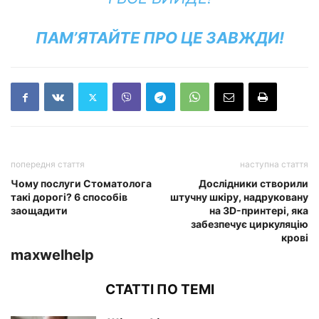
ПАМ’ЯТАЙТЕ ПРО ЦЕ ЗАВЖДИ!
попередня стаття
наступна стаття
Чому послуги Стоматолога
Дослідники створили
такі дорогі? 6 способів
штучну шкіру, надруковану
заощадити
на 3D-принтері, яка
забезпечує циркуляцію
крові
maxwelhelp
СТАТТІ ПО ТЕМІ