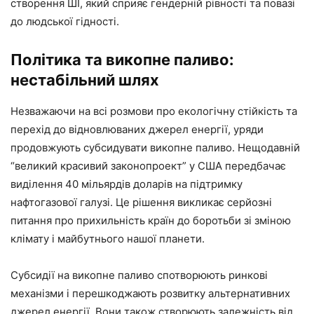
створення ШІ, який сприяє гендерній рівності та повазі
до людської гідності.
Політика та викопне паливо:
нестабільний шлях
Незважаючи на всі розмови про екологічну стійкість та
перехід до відновлюваних джерел енергії, уряди
продовжують субсидувати викопне паливо. Нещодавній
“великий красивий законопроект” у США передбачає
виділення 40 мільярдів доларів на підтримку
нафтогазової галузі. Це рішення викликає серйозні
питання про прихильність країн до боротьби зі зміною
клімату і майбутнього нашої планети.
Субсидії на викопне паливо спотворюють ринкові
механізми і перешкоджають розвитку альтернативних
джерел енергії. Вони також створюють залежність від