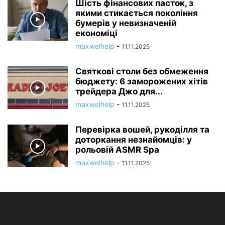
Шість фінансових пасток, з
якими стикається покоління
бумерів у невизначеній
економіці
maxwelhelp
-
11.11.2025
Святкові столи без обмеження
бюджету: 6 заморожених хітів
трейдера Джо для...
maxwelhelp
-
11.11.2025
Перевірка вошей, рукоділля та
доторкання незнайомців: у
рольовій ASMR Spa
maxwelhelp
-
11.11.2025