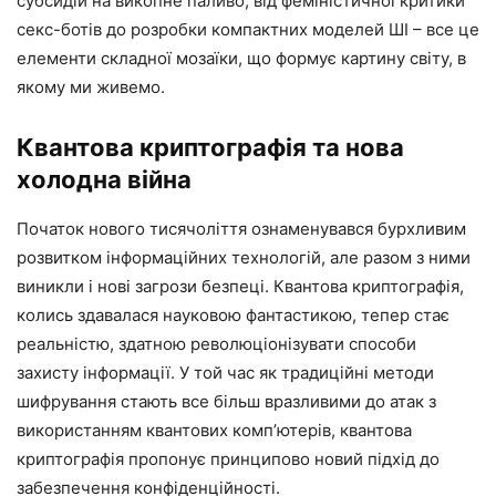
субсидій на викопне паливо, від феміністичної критики
секс-ботів до розробки компактних моделей ШІ – все це
елементи складної мозаїки, що формує картину світу, в
якому ми живемо.
Квантова криптографія та нова
холодна війна
Початок нового тисячоліття ознаменувався бурхливим
розвитком інформаційних технологій, але разом з ними
виникли і нові загрози безпеці. Квантова криптографія,
колись здавалася науковою фантастикою, тепер стає
реальністю, здатною революціонізувати способи
захисту інформації. У той час як традиційні методи
шифрування стають все більш вразливими до атак з
використанням квантових комп’ютерів, квантова
криптографія пропонує принципово новий підхід до
забезпечення конфіденційності.