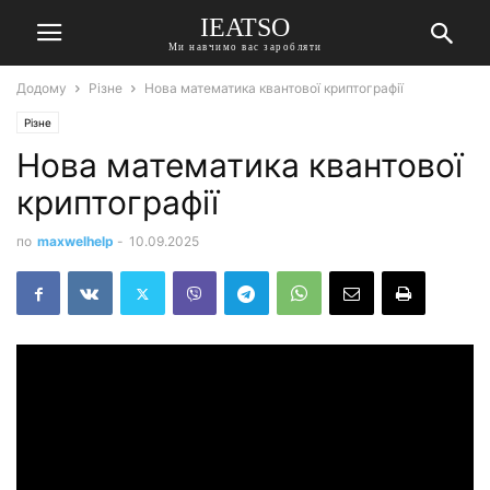
IEATSO
Ми навчимо вас заробляти
Додому
Різне
Нова математика квантової криптографії
Різне
Нова математика квантової
криптографії
по
maxwelhelp
-
10.09.2025