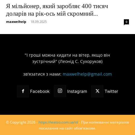
Я мільйонер, який заробляє 400 тисяч
доларів на рік-ось мій скромний...
maxwelhelp
-
18.09.2025
0
"І гроші можна кидати на вітер, якщо він
зустрічний" (Леонід С. Сухоруков)
зв'язатися з нами:
maxwelhelp@gmail.com
Facebook
Instagram
Twitter
© Copyright 2026 -
https://ieatso.com.ua/nl
- При копіюванні матеріалів
посилання на сайт обов'язкове.