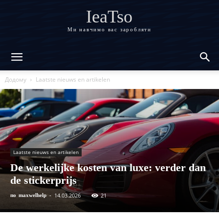
IeaTso
Ми навчимо вас заробляти
Додому
Laatste nieuws en artikelen
Laatste nieuws en artikelen
De werkelijke kosten van luxe: verder dan
de stickerprijs
14.03.2026
21
по
maxwelhelp
-