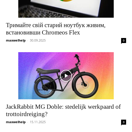
Тримайте свій старий ноутбук живим,
встановивши Chromeos Flex
maxwelhelp
-
30.09.2025
0
JackRabbit MG Doble: stedelijk werkpaard of
trottoirdreiging?
maxwelhelp
-
15.11.2025
0