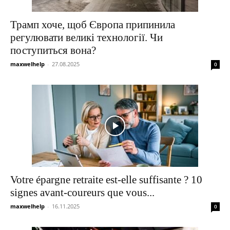
Трамп хоче, щоб Європа припинила
регулювати великі технології. Чи
поступиться вона?
maxwelhelp
-
27.08.2025
0
Votre épargne retraite est-elle suffisante ? 10
signes avant-coureurs que vous...
maxwelhelp
-
16.11.2025
0