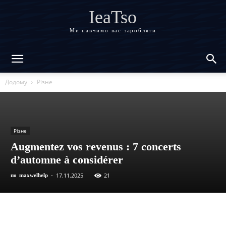
IeaTso
Ми навчимо вас заробляти
Додому
Різне
Різне
Augmentez vos revenus : 7 concerts
d’automne à considérer
17.11.2025
21
по
maxwelhelp
-