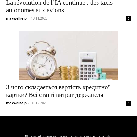
La révolution de l’IA continue : des taxis
autonomes aux avions...
maxwelhelp
-
13.11.2025
0
З чого складається вартість кредитної
картки? Всі статті витрат держателя
maxwelhelp
-
01.12.2020
0
"І гроші можна кидати на вітер, якщо він