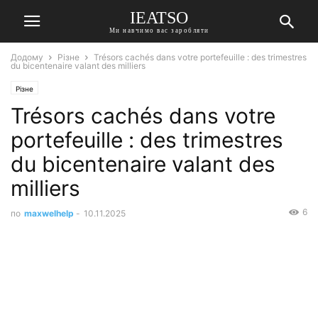
IEATSO
Ми навчимо вас заробляти
Додому
Різне
Trésors cachés dans votre portefeuille : des trimestres
du bicentenaire valant des milliers
Різне
Trésors cachés dans votre
portefeuille : des trimestres
du bicentenaire valant des
milliers
6
по
maxwelhelp
-
10.11.2025