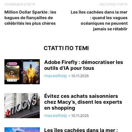
попередня стаття
наступна стаття
Million Dollar Sparkle : les
Les îles cachées dans la mer
bagues de fiançailles de
: quand les vagues
célébrités les plus chères
océaniques ne peuvent
jamais se rétablir
СТАТТІ ПО ТЕМІ
Adobe Firefly : démocratiser les
outils d’IA pour tous
maxwelhelp
-
10.11.2025
Évitez ces achats saisonniers
chez Macy’s, disent les experts
en shopping
maxwelhelp
-
10.11.2025
Les îles cachées dans la mer :