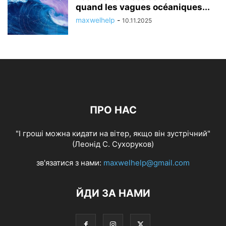
quand les vagues océaniques...
maxwelhelp
-
10.11.2025
ПРО НАС
"І гроші можна кидати на вітер, якщо він зустрічний"
(Леонід С. Сухоруков)
зв'язатися з нами:
maxwelhelp@gmail.com
ЙДИ ЗА НАМИ