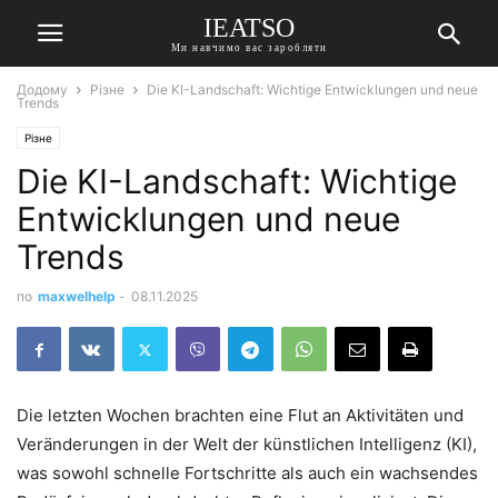
IEATSO
Ми навчимо вас заробляти
Додому
Різне
Die KI-Landschaft: Wichtige Entwicklungen und neue
Trends
Різне
Die KI-Landschaft: Wichtige
Entwicklungen und neue
Trends
по
maxwelhelp
-
08.11.2025
Die letzten Wochen brachten eine Flut an Aktivitäten und
Veränderungen in der Welt der künstlichen Intelligenz (KI),
was sowohl schnelle Fortschritte als auch ein wachsendes