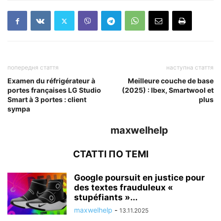
попередня стаття
наступна стаття
Examen du réfrigérateur à
Meilleure couche de base
portes françaises LG Studio
(2025) : Ibex, Smartwool et
Smart à 3 portes : client
plus
sympa
maxwelhelp
СТАТТІ ПО ТЕМІ
Google poursuit en justice pour
des textes frauduleux «
stupéfiants »...
maxwelhelp
-
13.11.2025