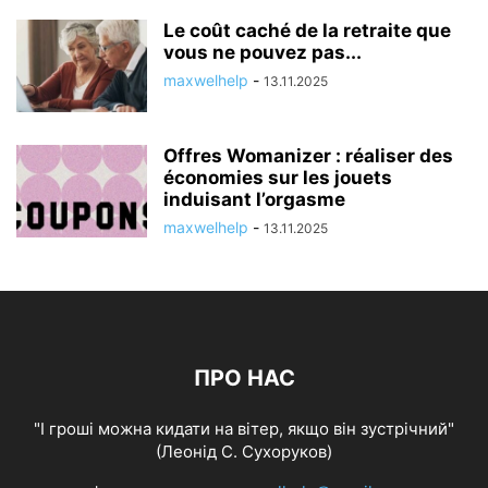
Le coût caché de la retraite que
vous ne pouvez pas...
maxwelhelp
-
13.11.2025
Offres Womanizer : réaliser des
économies sur les jouets
induisant l’orgasme
maxwelhelp
-
13.11.2025
ПРО НАС
"І гроші можна кидати на вітер, якщо він зустрічний"
(Леонід С. Сухоруков)