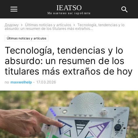
IEATSO
Ми навчимо вас заробляти
Додому
Últimas noticias y artículos
Tecnología, tendencias y lo
absurdo: un resumen de los titulares más extraños...
Últimas noticias y artículos
Tecnología, tendencias y lo
absurdo: un resumen de los
titulares más extraños de hoy
по
maxwelhelp
-
17.03.2026