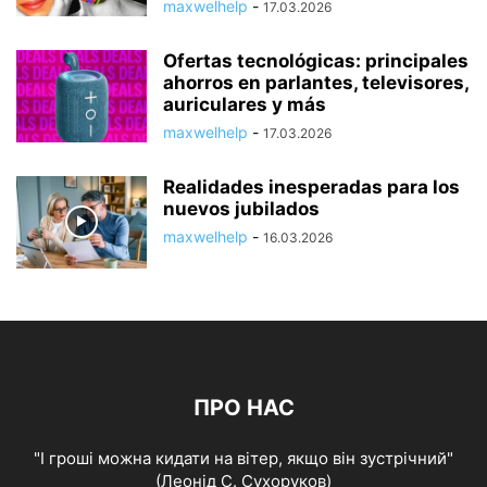
maxwelhelp
-
17.03.2026
Ofertas tecnológicas: principales
ahorros en parlantes, televisores,
auriculares y más
maxwelhelp
-
17.03.2026
Realidades inesperadas para los
nuevos jubilados
maxwelhelp
-
16.03.2026
ПРО НАС
"І гроші можна кидати на вітер, якщо він зустрічний"
(Леонід С. Сухоруков)