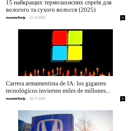
15 найкращих термозахисних спреїв для
вологого та сухого волосся (2025)
maxwelhelp
-
21.10.2025
0
Carrera armamentista de IA: los gigantes
tecnológicos invierten miles de millones...
maxwelhelp
-
20.11.2025
0