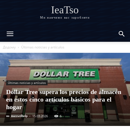
IeaTso
Ми навчимо вас заробляти
Додому
Últimas noticias y artículos
Últimas noticias y artículos
Dollar Tree supera los precios de almacén
en estos cinco artículos básicos para el
hogar
15.03.2026
6
по
maxwelhelp
-