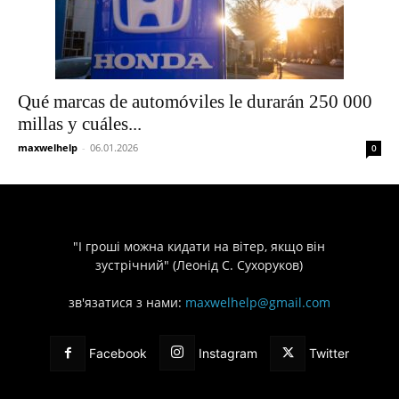
Qué marcas de automóviles le durarán 250 000
millas y cuáles...
maxwelhelp
-
06.01.2026
0
"І гроші можна кидати на вітер, якщо він
зустрічний" (Леонід С. Сухоруков)
зв'язатися з нами:
maxwelhelp@gmail.com
Facebook
Instagram
Twitter