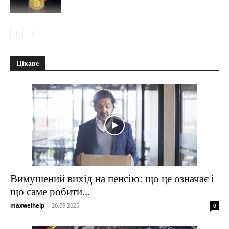
Цікаве
Вимушений вихід на пенсію: що це означає і
що саме робити...
maxwelhelp
-
26.09.2025
0