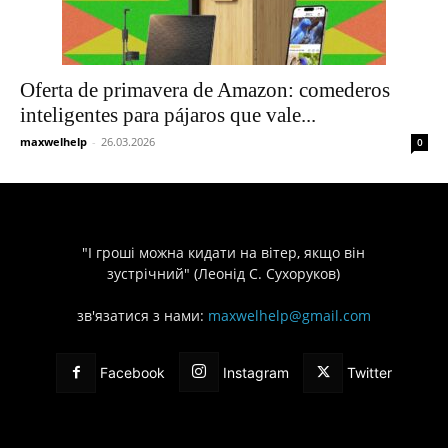
Oferta de primavera de Amazon: comederos
inteligentes para pájaros que vale...
maxwelhelp
-
26.03.2026
0
"І гроші можна кидати на вітер, якщо він
зустрічний" (Леонід С. Сухоруков)
зв'язатися з нами:
maxwelhelp@gmail.com
Facebook
Instagram
Twitter