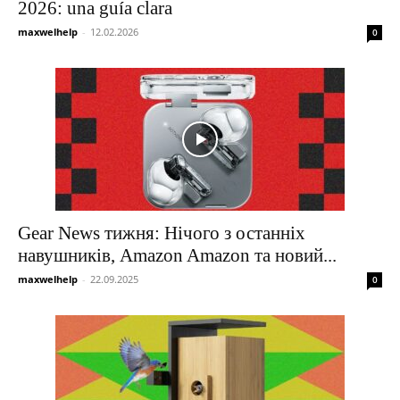
2026: una guía clara
maxwelhelp
-
12.02.2026
0
Gear News тижня: Нічого з останніх
навушників, Amazon Amazon та новий...
maxwelhelp
-
22.09.2025
0