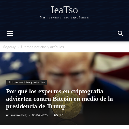
IeaTso
Ми навчимо вас заробляти
Додому
Últimas noticias y artículos
Últimas noticias y artículos
Por qué los expertos en criptografía
advierten contra Bitcoin en medio de la
presidencia de Trump
06.04.2026
17
по
maxwelhelp
-