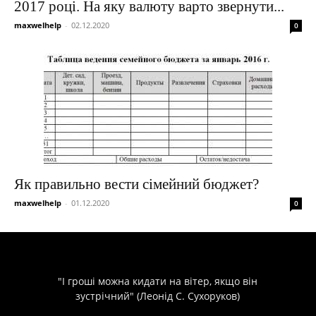
2017 році. На яку валюту варто звернути...
maxwelhelp
-
02.12.2020
0
Як правильно вести сімейний бюджет?
maxwelhelp
-
01.12.2020
0
"І гроші можна кидати на вітер, якщо він
зустрічний" (Леонід С. Сухоруков)