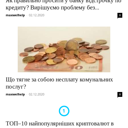
Як правильно просити у банку відстрочку по
кредиту? Вирішуємо проблему без...
maxwelhelp
-
02.12.2020
0
Що тягне за собою несплату комунальних
послуг?
maxwelhelp
-
02.12.2020
0
ТОП–10 найпопулярніших криптовалют в