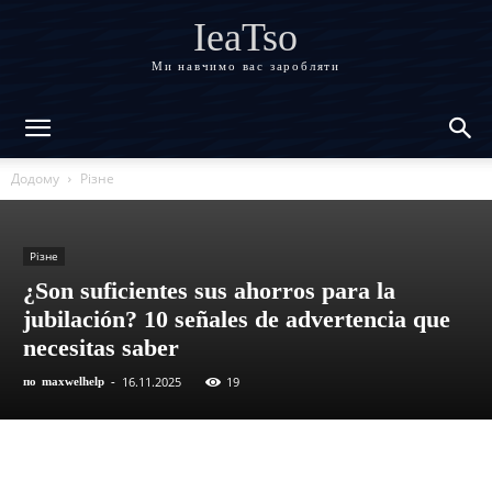
IeaTso
Ми навчимо вас заробляти
Додому
Різне
Різне
¿Son suficientes sus ahorros para la
jubilación? 10 señales de advertencia que
necesitas saber
16.11.2025
19
по
maxwelhelp
-