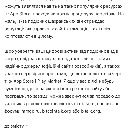
можуть з’являтися навіть на таких популярних ресурсах,
як
App Store
, проходячи повну процедуру перевірки. На
жаль, із-за подібних шахрайських дій страждає
репутація як справжніх сайтів-гаманців, так і всієї
кріптовалюти в цілому.
Щоб уберегти ваші цифрові активи від подібних видів
загроз, слід завантажувати додатки тільки з самих
надійних джерел (офіційні сайти розробників), а також
уважно перевіряти програми, що встановлюються через
ті ж
App Store
і
Play Market
. Якщо у вас є які-небудь
сумніви щодо справжності конкретного сайту або
програми, то завжди можна звернутися за порадою до
учасників різних криптовалютных спільнот, наприклад,
форуми
mmgp.ru
,
bitcointalk.org
або
bitalk.org
.
до змісту ↑