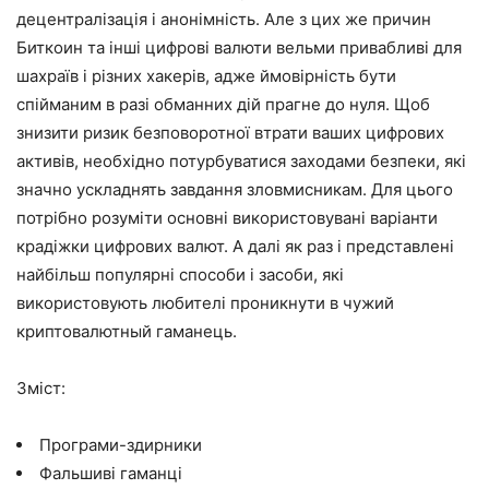
децентралізація і анонімність. Але з цих же причин
Биткоин та інші цифрові валюти вельми привабливі для
шахраїв і різних хакерів, адже ймовірність бути
спійманим в разі обманних дій прагне до нуля. Щоб
знизити ризик безповоротної втрати ваших цифрових
активів, необхідно потурбуватися заходами безпеки, які
значно ускладнять завдання зловмисникам. Для цього
потрібно розуміти основні використовувані варіанти
крадіжки цифрових валют. А далі як раз і представлені
найбільш популярні способи і засоби, які
використовують любителі проникнути в чужий
криптовалютный гаманець.
Зміст:
Програми-здирники
Фальшиві гаманці