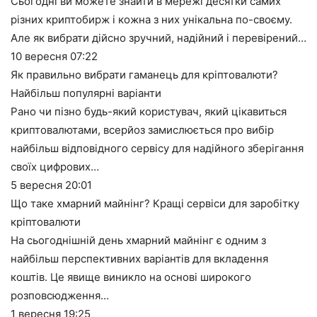
Сьогодні ви можете знайти в мережі десятки самих
різних криптобирж і кожна з них унікальна по-своєму.
Але як вибрати дійсно зручний, надійний і перевірений…
10 вересня
07:22
Як правильно вибрати гаманець для кріптовалюти?
Найбільш популярні варіанти
Рано чи пізно будь-який користувач, який цікавиться
криптовалютами, всерйоз замислюється про вибір
найбільш відповідного сервісу для надійного зберігання
своїх цифрових…
5 вересня
20:01
Що таке хмарний майнінг? Кращі сервіси для заробітку
кріптовалюти
На сьогоднішній день хмарний майнінг є одним з
найбільш перспективних варіантів для вкладення
коштів. Це явище виникло на основі широкого
розповсюдження…
1 вересня
19:25