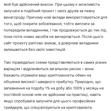
якій був здійснений внесок. При цьому є можливість
залучати в подібний проект і своїх друзів за певну
винагороду. Причому нові вклади використовуються для
того, щоб покрити зобов’язання, тобто виплати за
попереднім вкладенням, і так продовжується до тих пір,
поки потік нових засобів не вичерпається. Після цього
сайт проекту раптово зникає, а довірливі вкладники
залишаються без своїх інвестицій.
Такі пірамідальні схеми представляються в самих різних
варіаціях і відрізняються загальною рисою – вони
бажають отримати ваші криптомонеты обмін на
обіцянки високої і швидкого прибутку. Природно, що
запевнення на подобу 1% на добу або 100% у місяць на
постійній основі ніяк не здійснимі на практиці, навіть
якщо спробувати залучити для цього професійних
трейдерів, що спеціалізуються на криптовалюте.