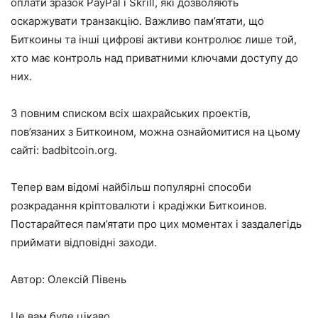
оплати зразок
PayPal
і
Skrill
, які дозволяють
оскаржувати транзакцію. Важливо пам’ятати, що
Биткоины та інші цифрові активи контролює лише той,
хто має контроль над приватними ключами доступу до
них.
З повним списком всіх шахрайських проектів,
пов’язаних з Биткоином, можна ознайомитися на цьому
сайті:
badbitcoin.org
.
Тепер вам відомі найбільш популярні способи
розкрадання кріптовалюти і крадіжки Биткоинов.
Постарайтеся пам’ятати про цих моментах і заздалегідь
приймати відповідні заходи.
Автор: Олексій Півень
Це вам буде цікаво