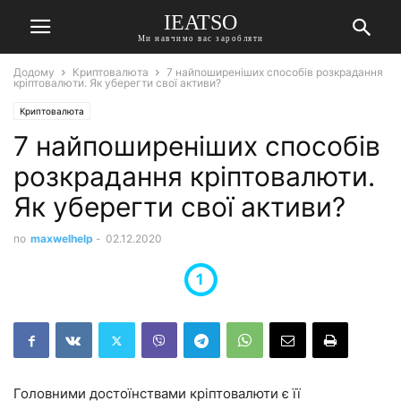
IEATSO
Ми навчимо вас заробляти
Додому
Криптовалюта
7 найпоширеніших способів розкрадання
кріптовалюти. Як уберегти свої активи?
Криптовалюта
7 найпоширеніших способів
розкрадання кріптовалюти.
Як уберегти свої активи?
по
maxwelhelp
-
02.12.2020
Головними достоїнствами кріптовалюти є її