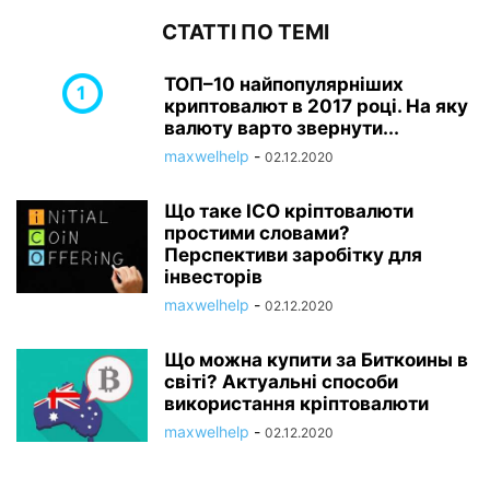
СТАТТІ ПО ТЕМІ
ТОП–10 найпопулярніших
криптовалют в 2017 році. На яку
валюту варто звернути...
maxwelhelp
-
02.12.2020
Що таке ICO кріптовалюти
простими словами?
Перспективи заробітку для
інвесторів
maxwelhelp
-
02.12.2020
Що можна купити за Биткоины в
світі? Актуальні способи
використання кріптовалюти
maxwelhelp
-
02.12.2020