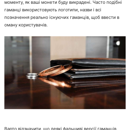
моменту, як ваші монети буду викрадені. Часто подібні
гаманці використовують логотипи, назви і всі
позначення реально існуючих гаманців, щоб ввести в
оману користувачів.
Варто відзначити, що деякі фальшиві версії гаманців