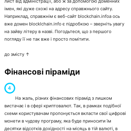
лист від адміністрації, або ж за допомогою доменних
імен, які дуже схожі на адресу справжнього сайту.
Наприклад, справжнім є веб-сайт
blockchain.info
а ось
вже домен blocklchain.info є підробкою – зверніть увагу
на зайву літеру в назві. Погодьтеся, що з першого
погляду її не так вже і просто помітити.
до змісту ↑
Фінансові піраміди
На жаль, різних фінансових пірамід з лишком
вистачає і в сфері криптовалют. Так, в рамках подібної
схеми користувачам пропонується вкласти свої цифрові
монети в чудову програму, яка буде приносити їм
десятки відсотків дохідності на місяць в тій валюті, в